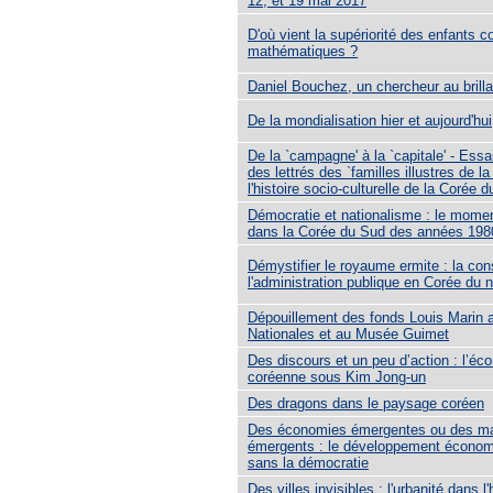
12, et 19 mai 2017
D'où vient la supériorité des enfants 
mathématiques ?
Daniel Bouchez, un chercheur au brill
De la mondialisation hier et aujourd'hui
De la `campagne' à la `capitale' - Essa
des lettrés des `familles illustres de la
l'histoire socio-culturelle de la Corée 
Démocratie et nationalisme : le mome
dans la Corée du Sud des années 198
Démystifier le royaume ermite : la cons
l'administration publique en Corée du 
Dépouillement des fonds Louis Marin 
Nationales et au Musée Guimet
Des discours et un peu d’action : l’éc
coréenne sous Kim Jong-un
Des dragons dans le paysage coréen
Des économies émergentes ou des m
émergents : le développement économ
sans la démocratie
Des villes invisibles : l'urbanité dans l'