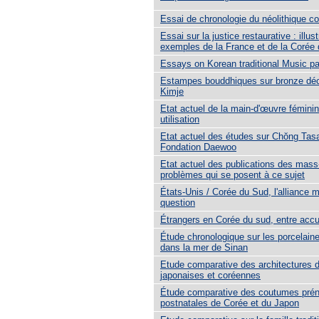
Essai de chronologie du néolithique c
Essai sur la justice restaurative : illust
exemples de la France et de la Corée
Essays on Korean traditional Music pa
Estampes bouddhiques sur bronze dé
Kimje
Etat actuel de la main-d'œuvre féminin
utilisation
Etat actuel des études sur Chŏng Tasa
Fondation Daewoo
Etat actuel des publications des mass
problèmes qui se posent à ce sujet
États-Unis / Corée du Sud, l'alliance mi
question
Étrangers en Corée du sud, entre accue
Étude chronologique sur les porcelain
dans la mer de Sinan
Etude comparative des architectures 
japonaises et coréennes
Étude comparative des coutumes prén
postnatales de Corée et du Japon