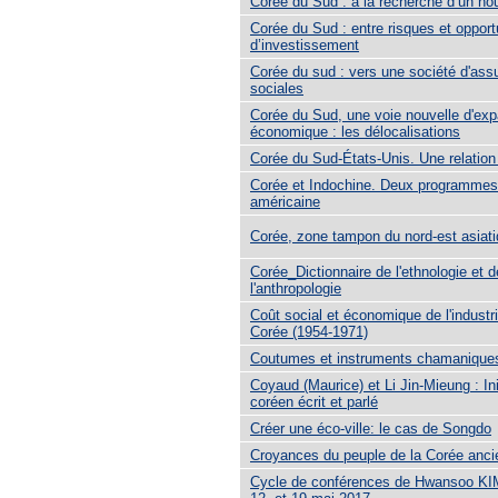
Corée du Sud : à la recherche d’un no
Corée du Sud : entre risques et opport
d’investissement
Corée du sud : vers une société d'ass
sociales
Corée du Sud, une voie nouvelle d'ex
économique : les délocalisations
Corée du Sud-États-Unis. Une relation
Corée et Indochine. Deux programmes 
américaine
Corée, zone tampon du nord-est asiat
Corée_Dictionnaire de l'ethnologie et d
l'anthropologie
Coût social et économique de l'industri
Corée (1954-1971)
Coutumes et instruments chamanique
Coyaud (Maurice) et Li Jin-Mieung : Ini
coréen écrit et parlé
Créer une éco-ville: le cas de Songdo
Croyances du peuple de la Corée anc
Cycle de conférences de Hwansoo KIM,