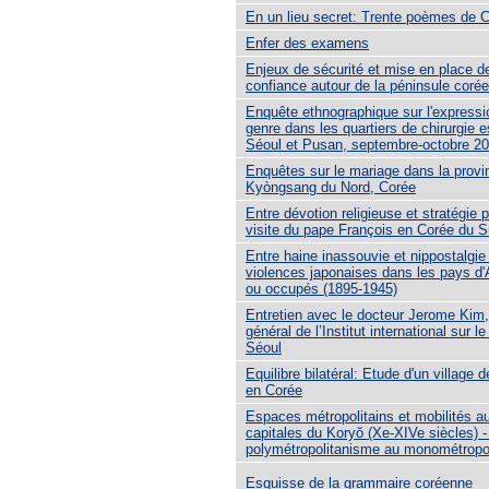
En un lieu secret: Trente poèmes de
Enfer des examens
Enjeux de sécurité et mise en place 
confiance autour de la péninsule coré
Enquête ethnographique sur l'expressi
genre dans les quartiers de chirurgie 
Séoul et Pusan, septembre-octobre 2
Enquêtes sur le mariage dans la provi
Kyòngsang du Nord, Corée
Entre dévotion religieuse et stratégie po
visite du pape François en Corée du 
Entre haine inassouvie et nippostalgie 
violences japonaises dans les pays d'
ou occupés (1895-1945)
Entretien avec le docteur Jerome Kim,
général de l’Institut international sur l
Séoul
Equilibre bilatéral: Etude d'un village
en Corée
Espaces métropolitains et mobilités a
capitales du Koryŏ (Xe-XIVe siècles) -
polymétropolitanisme au monométropo
Esquisse de la grammaire coréenne