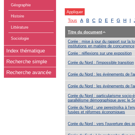
Géographie
Histoire
Tous
A
B
C
D
E
F
G
H
I
Littérature
Titre du document
Sociologie
Corée : mise à jour du rapport sur la loi
institutions en matière de concurrence
Index thématique
Corée : réflexions sur une exposition
Recherche simple
Corée du Nord : l'impossible transition
Recherche avancée
Corée du Nord : les événements de l'
Corée du Nord : les événements de l'
Corée du Nord : particularisme socio-
parallélisme démographique avec le S
Corée du Nord : une perestroïka à l'en
fusées et réformes économiques
Corée du Nord : vers l'ouverture des p