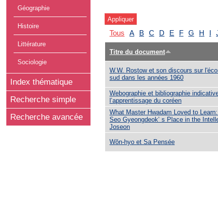
Géographie
Histoire
Tous
A
B
C
D
E
F
G
H
I
Littérature
Titre du document
Sociologie
W.W. Rostow et son discours sur l'éc
sud dans les années 1960
Index thématique
Webographie et bibliographie indicativ
Recherche simple
l’apprentissage du coréen
What Master Hwadam Loved to Learn:
Recherche avancée
Seo Gyeongdeok’ s Place in the Intelle
Joseon
Wŏn-hyo et Sa Pensée