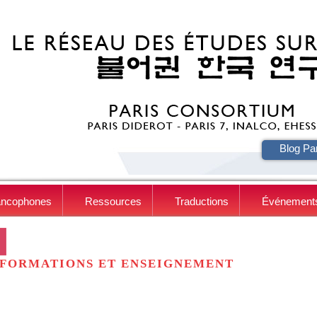
HE
Blog Pa
ancophones
Ressources
Traductions
Événement
FORMATIONS ET ENSEIGNEMENT