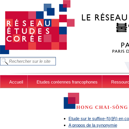
Aller au contenu principal
FORMULAIRE DE RECHERCHE
Chercher dans ce site
Accueil
Etudes coréennes francophones
Ressour
HONG CHAI-SŎNG
Etude sur le suffixe-적(的) en c
A propos de la synonymie