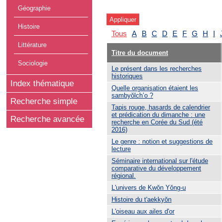
Géographie
Histoire
Tous
A
B
C
D
E
F
G
H
I
Littérature
Titre du document
Sociologie
Le présent dans les recherches
historiques
Index thématique
Quelle organisation étaient les
sambyŏlch’o ?
Recherche simple
Tapis rouge, hasards de calendrier
et prédication du dimanche : une
Recherche avancée
recherche en Corée du Sud (été
2016)
Le genre : notion et suggestions de
lecture
Séminaire international sur l'étude
comparative du développement
régional.
L'univers de Kwŏn Yŏng-u
Histoire du t'aekkyŏn
L'oiseau aux ailes d'or