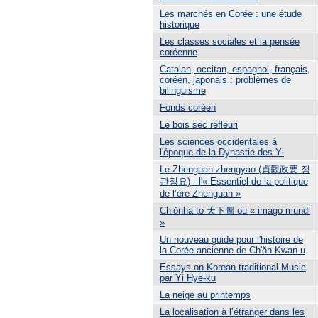
Les marchés en Corée : une étude
historique
Les classes sociales et la pensée
coréenne
Catalan, occitan, espagnol, français,
coréen, japonais : problèmes de
bilinguisme
Fonds coréen
Le bois sec refleuri
Les sciences occidentales à
l'époque de la Dynastie des Yi
Le Zhenguan zhengyao (貞觀政要 정
관정요) - l'« Essentiel de la politique
de l’ère Zhenguan »
Ch’ŏnha to 天下圖 ou « imago mundi
»
Un nouveau guide pour l'histoire de
la Corée ancienne de Ch'ŏn Kwan-u
Essays on Korean traditional Music
par Yi Hye-ku
La neige au printemps
La localisation à l’étranger dans les