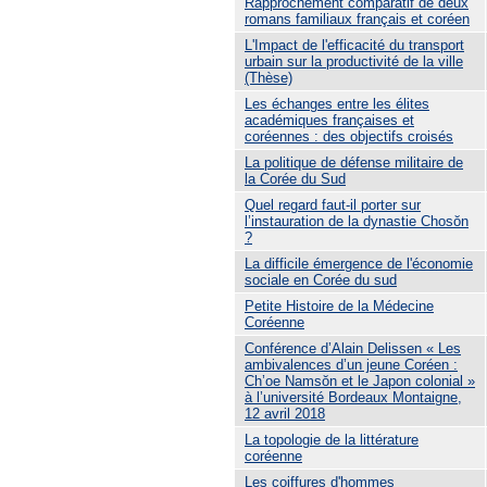
Rapprochement comparatif de deux
romans familiaux français et coréen
L'Impact de l'efficacité du transport
urbain sur la productivité de la ville
(Thèse)
Les échanges entre les élites
académiques françaises et
coréennes : des objectifs croisés
La politique de défense militaire de
la Corée du Sud
Quel regard faut-il porter sur
l’instauration de la dynastie Chosŏn
?
La difficile émergence de l'économie
sociale en Corée du sud
Petite Histoire de la Médecine
Coréenne
Conférence d’Alain Delissen « Les
ambivalences d’un jeune Coréen :
Ch’oe Namsŏn et le Japon colonial »
à l’université Bordeaux Montaigne,
12 avril 2018
La topologie de la littérature
coréenne
Les coiffures d'hommes