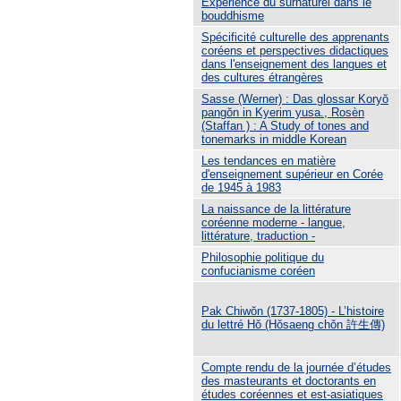
Expérience du surnaturel dans le
bouddhisme
Spécificité culturelle des apprenants
coréens et perspectives didactiques
dans l'enseignement des langues et
des cultures étrangères
Sasse (Werner) : Das glossar Koryŏ
pangŏn in Kyerim yusa., Rosèn
(Staffan ) : A Study of tones and
tonemarks in middle Korean
Les tendances en matière
d'enseignement supérieur en Corée
de 1945 à 1983
La naissance de la littérature
coréenne moderne - langue,
littérature, traduction -
Philosophie politique du
confucianisme coréen
Pak Chiwŏn (1737-1805) - L’histoire
du lettré Hǒ (Hǒsaeng chǒn 許生傳)
Compte rendu de la journée d’études
des masteurants et doctorants en
études coréennes et est-asiatiques