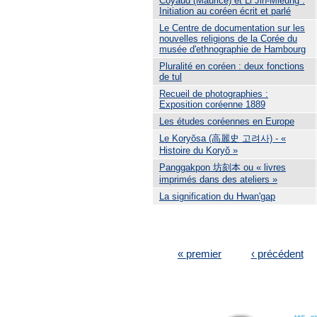
Coyaud (Maurice) et Li Jin-Mieung :
Initiation au coréen écrit et parlé
Le Centre de documentation sur les
nouvelles religions de la Corée du
musée d'ethnographie de Hambourg
Pluralité en coréen : deux fonctions
de tul
Recueil de photographies :
Exposition coréenne 1889
Les études coréennes en Europe
Le Koryŏsa (高麗史 고려사) - «
Histoire du Koryŏ »
Panggakpon 坊刻本 ou « livres
imprimés dans des ateliers »
La signification du Hwan'gap
PAGES
« premier
‹ précédent