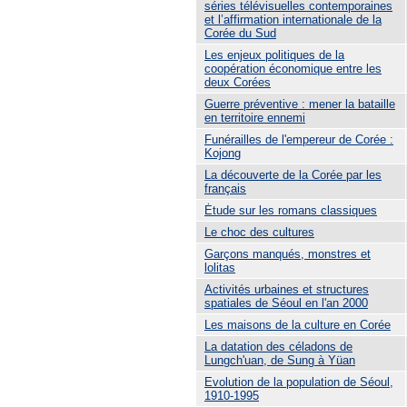
séries télévisuelles contemporaines
et l’affirmation internationale de la
Corée du Sud
Les enjeux politiques de la
coopération économique entre les
deux Corées
Guerre préventive : mener la bataille
en territoire ennemi
Funérailles de l'empereur de Corée :
Kojong
La découverte de la Corée par les
français
Ėtude sur les romans classiques
Le choc des cultures
Garçons manqués, monstres et
lolitas
Activités urbaines et structures
spatiales de Séoul en l'an 2000
Les maisons de la culture en Corée
La datation des céladons de
Lungch'uan, de Sung à Yüan
Evolution de la population de Séoul,
1910-1995