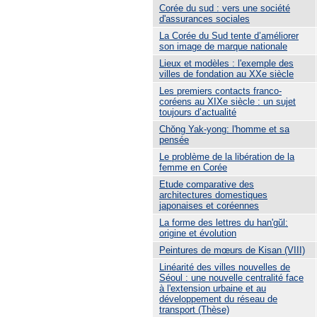
Corée du sud : vers une société
d'assurances sociales
La Corée du Sud tente d’améliorer
son image de marque nationale
Lieux et modèles : l'exemple des
villes de fondation au XXe siècle
Les premiers contacts franco-
coréens au XIXe siècle : un sujet
toujours d’actualité
Chŏng Yak-yong: l'homme et sa
pensée
Le problème de la libération de la
femme en Corée
Etude comparative des
architectures domestiques
japonaises et coréennes
La forme des lettres du han'gŭl:
origine et évolution
Peintures de mœurs de Kisan (VIII)
Linéarité des villes nouvelles de
Séoul : une nouvelle centralité face
à l'extension urbaine et au
développement du réseau de
transport (Thèse)