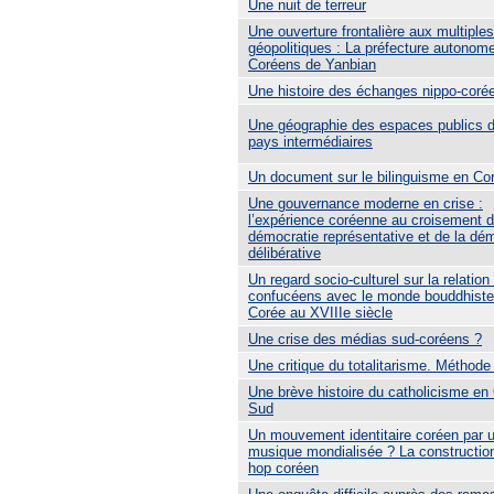
Une nuit de terreur
Une ouverture frontalière aux multiple
géopolitiques : La préfecture autonom
Coréens de Yanbian
Une histoire des échanges nippo-coré
Une géographie des espaces publics d
pays intermédiaires
Un document sur le bilinguisme en Co
Une gouvernance moderne en crise :
l’expérience coréenne au croisement d
démocratie représentative et de la dé
délibérative
Un regard socio-culturel sur la relation
confucéens avec le monde bouddhiste
Corée au XVIIIe siècle
Une crise des médias sud-coréens ?
Une critique du totalitarisme. Méthode
Une brève histoire du catholicisme en
Sud
Un mouvement identitaire coréen par 
musique mondialisée ? La construction
hop coréen