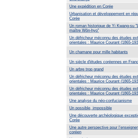
Une expédition en Corée
Urbanisation et développement en rép
Corée
Un roman historique de Yi Kwang-su ''
maître Wŏn-hyo''
Un défricheur méconnu des études ex
orientales : Maurice Courant (1865-19
Un chamane pour mille habitants
Un siècle d'études coréennes en Fran
Un arbre trop grand
Un défricheur méconnu des études ex
orientales : Maurice Courant (1865-193
Un défricheur méconnu des études ex
orientales : Maurice Courant (1865-193
Une analyse du néo-confucianisme
Un possible, impossible
Une découverte archéologique excepti
Corée
Une autre perspective pour l’enseigne
coréen