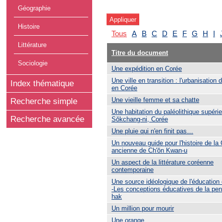
Géographie
Histoire
Tous
A
B
C
D
E
F
G
H
I
Littérature
Titre du document
Sociologie
Une expédition en Corée
Une ville en transition : l'urbanisation
Index thématique
en Corée
Une vieille femme et sa chatte
Recherche simple
Une habitation du paléolithique supéri
Recherche avancée
Sŏkchang-ni, Corée
Une pluie qui n'en finit pas…
Un nouveau guide pour l'histoire de la
ancienne de Ch'ŏn Kwan-u
Un aspect de la littérature coréenne
contemporaine
Une source idéologique de l'éducation
-Les conceptions éducatives de la pe
hak
Un million pour mourir
Une orange