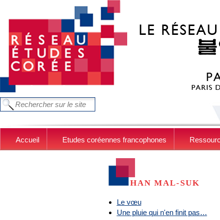
Aller au contenu principal
FORMULAIRE DE RECHERCHE
Chercher dans ce site
Accueil
Etudes coréennes francophones
Ressour
HAN MAL-SUK
Le vœu
Une pluie qui n'en finit pas…