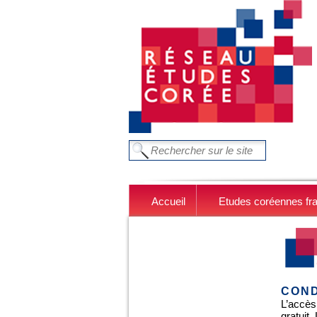
Aller au contenu principal
FORMULAIRE DE RECHERC
Chercher dans ce site
Accueil
Etudes coréennes fr
COND
L’accès
gratuit