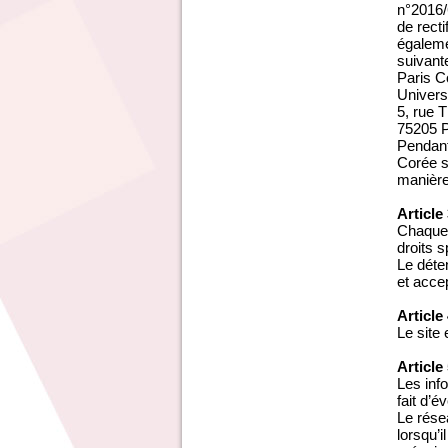
n°2016/6
de recti
égaleme
suivante
Paris C
Univers
5, rue
75205 
Pendant
Corée s
manière
Article
Chaque 
droits s
Le déte
et acce
Article
Le site
Article
Les inf
fait d’é
Le rése
lorsqu’i