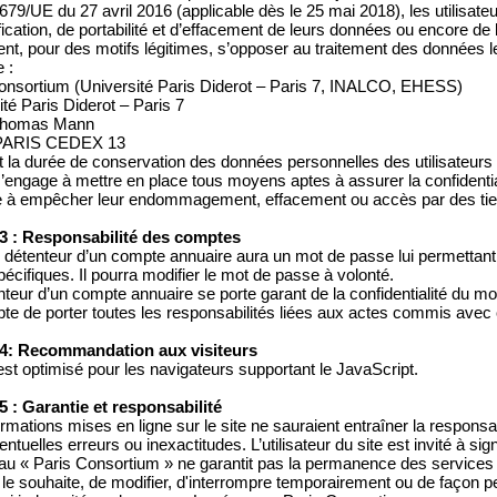
79/UE du 27 avril 2016 (applicable dès le 25 mai 2018), les utilisateur
fication, de portabilité et d’effacement de leurs données ou encore de l
nt, pour des motifs légitimes, s’opposer au traitement des données l
 :
onsortium (Université Paris Diderot – Paris 7, INALCO, EHESS)
ité Paris Diderot – Paris 7
 Thomas Mann
PARIS CEDEX 13
 la durée de conservation des données personnelles des utilisateurs 
’engage à mettre en place tous moyens aptes à assurer la confidential
 à empêcher leur endommagement, effacement ou accès par des tier
 3 : Responsabilité des comptes
détenteur d’un compte annuaire aura un mot de passe lui permettant 
pécifiques. Il pourra modifier le mot de passe à volonté.
nteur d’un compte annuaire se porte garant de la confidentialité du m
pte de porter toutes les responsabilités liées aux actes commis avec
 4: Recommandation aux visiteurs
 est optimisé pour les navigateurs supportant le JavaScript.
 5 : Garantie et responsabilité
ormations mises en ligne sur le site ne sauraient entraîner la respons
ventuelles erreurs ou inexactitudes. L’utilisateur du site est invité à si
au « Paris Consortium » ne garantit pas la permanence des services du 
l le souhaite, de modifier, d'interrompre temporairement ou de façon p