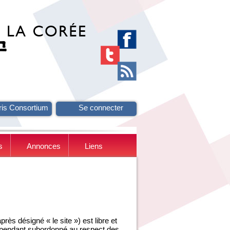
ris Consortium
Se connecter
s
Annonces
Liens
ès désigné « le site ») est libre et
ependant subordonné au respect des