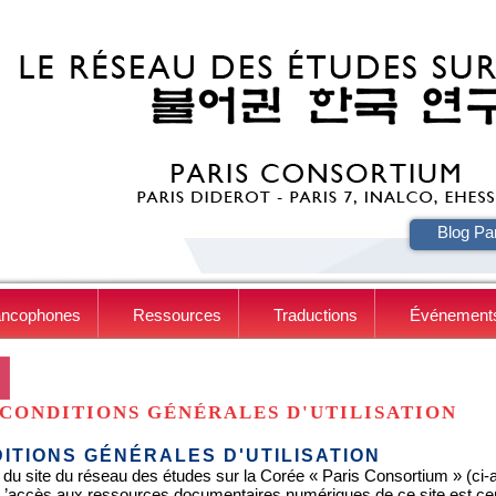
HE
Blog Pa
ancophones
Ressources
Traductions
Événement
CONDITIONS GÉNÉRALES D'UTILISATION
ITIONS GÉNÉRALES D'UTILISATION
 du site du réseau des études sur la Corée « Paris Consortium » (ci-apr
. L’accès aux ressources documentaires numériques de ce site est c