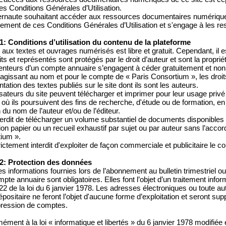
es Conditions Générales d’Utilisation.
ternaute souhaitant accéder aux ressources documentaires numériques
lement de ces Conditions Générales d’Utilisation et s'engage à les r
 1: Conditions d’utilisation du contenu de la plateforme
 aux textes et ouvrages numérisés est libre et gratuit. Cependant, il 
ts et représentés sont protégés par le droit d’auteur et sont la proprié
enteurs d’un compte annuaire s’engagent à céder gratuitement et non 
 agissant au nom et pour le compte de « Paris Consortium », les droit
tation des textes publiés sur le site dont ils sont les auteurs.
lisateurs du site peuvent télécharger et imprimer pour leur usage priv
où ils poursuivent des fins de recherche, d'étude ou de formation, en 
du nom de l’auteur et/ou de l’éditeur.
interdit de télécharger un volume substantiel de documents disponibles
tion papier ou un recueil exhaustif par sujet ou par auteur sans l’acco
ium ».
trictement interdit d'exploiter de façon commerciale et publicitaire le c
 2: Protection des données
s informations fournies lors de l’abonnement au bulletin trimestriel ou 
pte annuaire sont obligatoires. Elles font l’objet d’un traitement inf
e 22 de la loi du 6 janvier 1978. Les adresses électroniques ou toute au
dépositaire ne feront l’objet d'aucune forme d’exploitation et seront
ression de comptes.
ément à la loi « informatique et libertés » du 6 janvier 1978 modifié