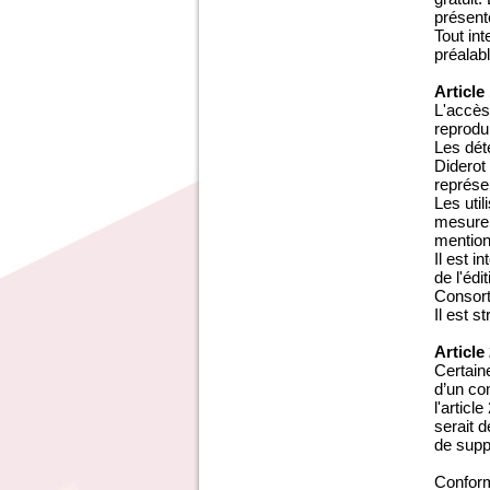
présent
Tout in
préalab
Article
L'accès
reprodui
Les dét
Diderot
représen
Les uti
mesure 
mention 
Il est 
de l'édi
Consort
Il est s
Article
Certaine
d’un com
l'articl
serait 
de supp
Conform