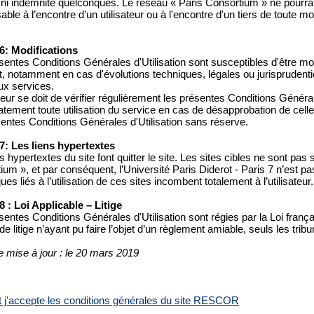
 ni indemnité quelconques. Le réseau « Paris Consortium » ne pourra
ble à l’encontre d’un utilisateur ou à l'encontre d'un tiers de toute m
 6: Modifications
entes Conditions Générales d'Utilisation sont susceptibles d'être modi
 notamment en cas d'évolutions techniques, légales ou jurisprudentie
x services.
ateur se doit de vérifier régulièrement les présentes Conditions Général
ement toute utilisation du service en cas de désapprobation de celles-c
sentes Conditions Générales d'Utilisation sans réserve.
 7: Les liens hypertextes
s hypertextes du site font quitter le site. Les sites cibles ne sont pas
ium », et par conséquent, l’Université Paris Diderot - Paris 7 n’est p
ues liés à l’utilisation de ces sites incombent totalement à l’utilisateur.
 8 : Loi Applicable – Litige
sentes Conditions Générales d'Utilisation sont régies par la Loi frança
e litige n’ayant pu faire l’objet d’un règlement amiable, seuls les tr
e mise à jour : le 20 mars 2019
 et j'accepte les conditions générales du site RESCOR