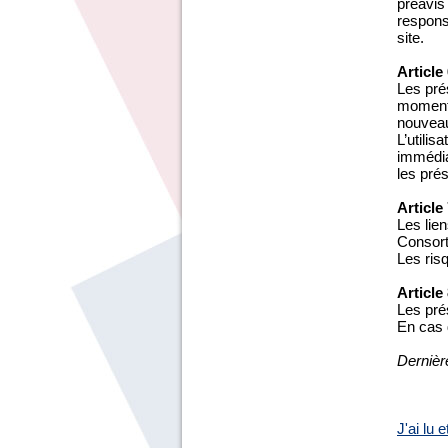
préavis
responsa
site.
Article
Les prés
moment,
nouveau
L’utilis
immédiat
les pré
Article
Les lien
Consort
Les risq
Article
Les pré
En cas d
Dernièr
J'ai lu