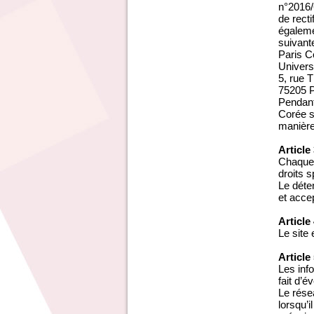
n°2016/6
de recti
égaleme
suivante
Paris C
Univers
5, rue
75205 
Pendant
Corée s
manière
Article
Chaque 
droits s
Le déte
et acce
Article
Le site
Article
Les inf
fait d’é
Le rése
lorsqu’i