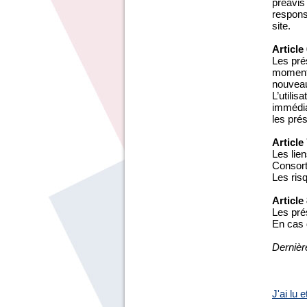
préavis
responsa
site.
Article
Les prés
moment,
nouveau
L’utilis
immédiat
les pré
Article
Les lien
Consort
Les risq
Article
Les pré
En cas d
Dernièr
J'ai lu