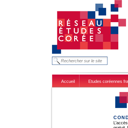
Aller au contenu principal
FORMULAIRE DE RECHERC
Chercher dans ce site
Accueil
Etudes coréennes fr
COND
L’accès
gratuit