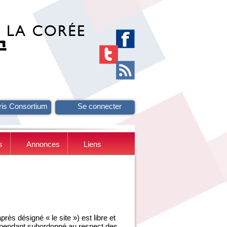
ris Consortium
Se connecter
s
Annonces
Liens
ès désigné « le site ») est libre et
ependant subordonné au respect des