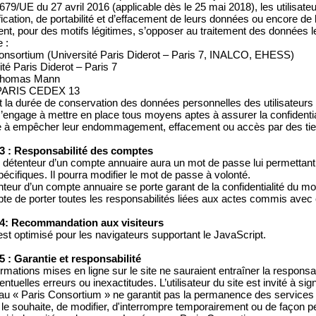
79/UE du 27 avril 2016 (applicable dès le 25 mai 2018), les utilisateur
fication, de portabilité et d’effacement de leurs données ou encore de l
nt, pour des motifs légitimes, s’opposer au traitement des données l
 :
onsortium (Université Paris Diderot – Paris 7, INALCO, EHESS)
ité Paris Diderot – Paris 7
 Thomas Mann
PARIS CEDEX 13
 la durée de conservation des données personnelles des utilisateurs 
’engage à mettre en place tous moyens aptes à assurer la confidential
 à empêcher leur endommagement, effacement ou accès par des tier
 3 : Responsabilité des comptes
détenteur d’un compte annuaire aura un mot de passe lui permettant 
pécifiques. Il pourra modifier le mot de passe à volonté.
nteur d’un compte annuaire se porte garant de la confidentialité du m
pte de porter toutes les responsabilités liées aux actes commis avec
 4: Recommandation aux visiteurs
 est optimisé pour les navigateurs supportant le JavaScript.
 5 : Garantie et responsabilité
ormations mises en ligne sur le site ne sauraient entraîner la respons
ventuelles erreurs ou inexactitudes. L’utilisateur du site est invité à si
au « Paris Consortium » ne garantit pas la permanence des services du 
l le souhaite, de modifier, d'interrompre temporairement ou de façon p