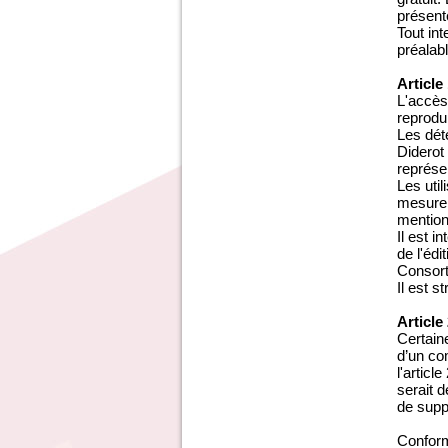
présent
Tout in
préalab
Article
L'accès
reprodui
Les dét
Diderot
représen
Les uti
mesure 
mention 
Il est 
de l'édi
Consort
Il est s
Article
Certaine
d’un com
l'articl
serait 
de supp
Conform