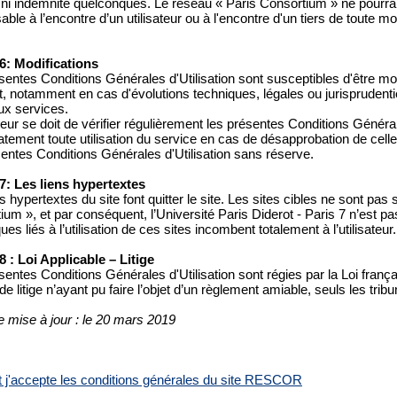
 ni indemnité quelconques. Le réseau « Paris Consortium » ne pourra
ble à l’encontre d’un utilisateur ou à l'encontre d'un tiers de toute m
 6: Modifications
entes Conditions Générales d'Utilisation sont susceptibles d'être modi
 notamment en cas d'évolutions techniques, légales ou jurisprudentie
x services.
ateur se doit de vérifier régulièrement les présentes Conditions Général
ement toute utilisation du service en cas de désapprobation de celles-c
sentes Conditions Générales d'Utilisation sans réserve.
 7: Les liens hypertextes
s hypertextes du site font quitter le site. Les sites cibles ne sont pas
ium », et par conséquent, l’Université Paris Diderot - Paris 7 n’est p
ues liés à l’utilisation de ces sites incombent totalement à l’utilisateur.
 8 : Loi Applicable – Litige
sentes Conditions Générales d'Utilisation sont régies par la Loi frança
e litige n’ayant pu faire l’objet d’un règlement amiable, seuls les tr
e mise à jour : le 20 mars 2019
 et j'accepte les conditions générales du site RESCOR