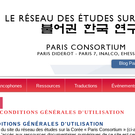
HE
Blog Pa
ancophones
Ressources
Traductions
Événement
CONDITIONS GÉNÉRALES D'UTILISATION
ITIONS GÉNÉRALES D'UTILISATION
 du site du réseau des études sur la Corée « Paris Consortium » (ci-apr
. L’accès aux ressources documentaires numériques de ce site est c