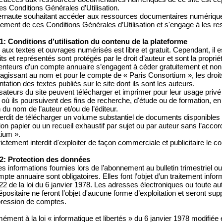
es Conditions Générales d’Utilisation.
ternaute souhaitant accéder aux ressources documentaires numériques
lement de ces Conditions Générales d’Utilisation et s'engage à les r
 1: Conditions d’utilisation du contenu de la plateforme
 aux textes et ouvrages numérisés est libre et gratuit. Cependant, il 
ts et représentés sont protégés par le droit d’auteur et sont la proprié
enteurs d’un compte annuaire s’engagent à céder gratuitement et non 
 agissant au nom et pour le compte de « Paris Consortium », les droit
tation des textes publiés sur le site dont ils sont les auteurs.
lisateurs du site peuvent télécharger et imprimer pour leur usage priv
où ils poursuivent des fins de recherche, d'étude ou de formation, en 
du nom de l’auteur et/ou de l’éditeur.
interdit de télécharger un volume substantiel de documents disponibles
tion papier ou un recueil exhaustif par sujet ou par auteur sans l’acco
ium ».
trictement interdit d'exploiter de façon commerciale et publicitaire le c
 2: Protection des données
s informations fournies lors de l’abonnement au bulletin trimestriel ou 
pte annuaire sont obligatoires. Elles font l’objet d’un traitement inf
e 22 de la loi du 6 janvier 1978. Les adresses électroniques ou toute au
dépositaire ne feront l’objet d'aucune forme d’exploitation et seront
ression de comptes.
ément à la loi « informatique et libertés » du 6 janvier 1978 modifié