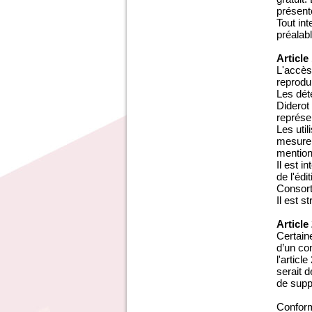
présent
Tout in
préalab
Article
L'accès
reprodui
Les dét
Diderot
représen
Les uti
mesure 
mention 
Il est 
de l'édi
Consort
Il est s
Article
Certaine
d’un com
l'articl
serait 
de supp
Conform