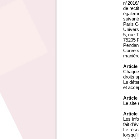
n°2016/6
de recti
égaleme
suivante
Paris C
Univers
5, rue
75205 
Pendant
Corée s
manière
Article
Chaque 
droits s
Le déte
et acce
Article
Le site
Article
Les inf
fait d’é
Le rése
lorsqu’i