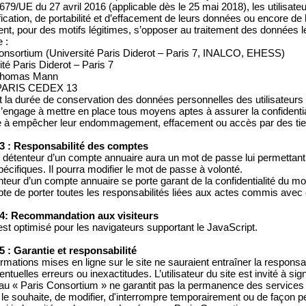
79/UE du 27 avril 2016 (applicable dès le 25 mai 2018), les utilisateur
fication, de portabilité et d’effacement de leurs données ou encore de l
nt, pour des motifs légitimes, s’opposer au traitement des données l
 :
onsortium (Université Paris Diderot – Paris 7, INALCO, EHESS)
ité Paris Diderot – Paris 7
 Thomas Mann
PARIS CEDEX 13
 la durée de conservation des données personnelles des utilisateurs 
’engage à mettre en place tous moyens aptes à assurer la confidential
 à empêcher leur endommagement, effacement ou accès par des tier
 3 : Responsabilité des comptes
détenteur d’un compte annuaire aura un mot de passe lui permettant 
pécifiques. Il pourra modifier le mot de passe à volonté.
nteur d’un compte annuaire se porte garant de la confidentialité du m
pte de porter toutes les responsabilités liées aux actes commis avec
 4: Recommandation aux visiteurs
 est optimisé pour les navigateurs supportant le JavaScript.
 5 : Garantie et responsabilité
ormations mises en ligne sur le site ne sauraient entraîner la respons
ventuelles erreurs ou inexactitudes. L’utilisateur du site est invité à si
au « Paris Consortium » ne garantit pas la permanence des services du 
l le souhaite, de modifier, d'interrompre temporairement ou de façon p