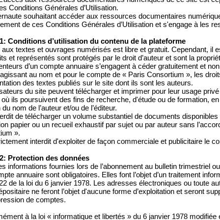
es Conditions Générales d’Utilisation.
ternaute souhaitant accéder aux ressources documentaires numériques
lement de ces Conditions Générales d’Utilisation et s'engage à les r
 1: Conditions d’utilisation du contenu de la plateforme
 aux textes et ouvrages numérisés est libre et gratuit. Cependant, il 
ts et représentés sont protégés par le droit d’auteur et sont la proprié
enteurs d’un compte annuaire s’engagent à céder gratuitement et non 
 agissant au nom et pour le compte de « Paris Consortium », les droit
tation des textes publiés sur le site dont ils sont les auteurs.
lisateurs du site peuvent télécharger et imprimer pour leur usage priv
où ils poursuivent des fins de recherche, d'étude ou de formation, en 
du nom de l’auteur et/ou de l’éditeur.
interdit de télécharger un volume substantiel de documents disponibles
tion papier ou un recueil exhaustif par sujet ou par auteur sans l’acco
ium ».
trictement interdit d'exploiter de façon commerciale et publicitaire le c
 2: Protection des données
s informations fournies lors de l’abonnement au bulletin trimestriel ou 
pte annuaire sont obligatoires. Elles font l’objet d’un traitement inf
e 22 de la loi du 6 janvier 1978. Les adresses électroniques ou toute au
dépositaire ne feront l’objet d'aucune forme d’exploitation et seront
ression de comptes.
ément à la loi « informatique et libertés » du 6 janvier 1978 modifié