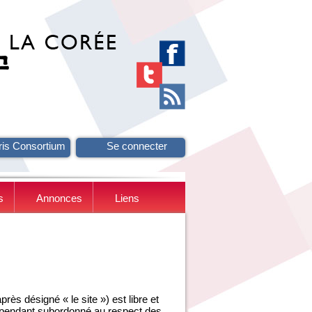
ris Consortium
Se connecter
s
Annonces
Liens
ès désigné « le site ») est libre et
ependant subordonné au respect des