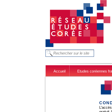
Aller au contenu principal
FORMULAIRE DE RECHERC
Chercher dans ce site
Accueil
Etudes coréennes fr
COND
L’accès
gratuit