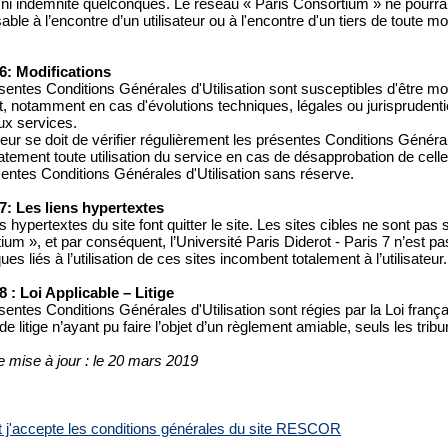
 ni indemnité quelconques. Le réseau « Paris Consortium » ne pourra
ble à l’encontre d’un utilisateur ou à l'encontre d'un tiers de toute m
 6: Modifications
entes Conditions Générales d'Utilisation sont susceptibles d'être modi
 notamment en cas d'évolutions techniques, légales ou jurisprudentie
x services.
ateur se doit de vérifier régulièrement les présentes Conditions Général
ement toute utilisation du service en cas de désapprobation de celles-c
sentes Conditions Générales d'Utilisation sans réserve.
 7: Les liens hypertextes
s hypertextes du site font quitter le site. Les sites cibles ne sont pas
ium », et par conséquent, l’Université Paris Diderot - Paris 7 n’est p
ues liés à l’utilisation de ces sites incombent totalement à l’utilisateur.
 8 : Loi Applicable – Litige
sentes Conditions Générales d'Utilisation sont régies par la Loi frança
e litige n’ayant pu faire l’objet d’un règlement amiable, seuls les tr
e mise à jour : le 20 mars 2019
 et j'accepte les conditions générales du site RESCOR