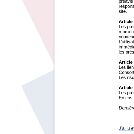
préavis
responsa
site.
Article
Les prés
moment,
nouveau
L’utilis
immédiat
les pré
Article
Les lien
Consort
Les risq
Article
Les pré
En cas d
Dernièr
J'ai lu