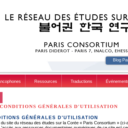
HE
Blog Pa
ancophones
Ressources
Traductions
Événement
CONDITIONS GÉNÉRALES D'UTILISATION
ITIONS GÉNÉRALES D'UTILISATION
 du site du réseau des études sur la Corée « Paris Consortium » (ci-apr
. L’accès aux ressources documentaires numériques de ce site est c