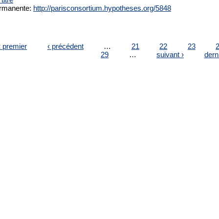
rmanente:
http://parisconsortium.hypotheses.org/5848
ES
« premier
‹ précédent
…
21
22
23
29
…
suivant ›
dern