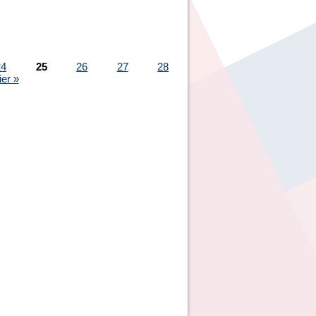
24
25
26
27
28
ier »