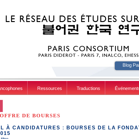
HE
Blog Pa
ancophones
Ressources
Traductions
Événement
OFFRE DE BOURSES
L À CANDIDATURES : BOURSES DE LA FONDA
2015