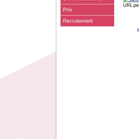
URL pe
Prix
PAG
Recrutement