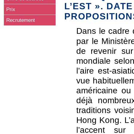
L’EST ». DATE
Prix
PROPOSITIONS
Recrutement
Dans le cadre
par le Ministèr
de revenir su
mondiale selon
l’aire est-asia
vue habituelle
américaine ou f
déjà nombreux
traditions voi
Hong Kong. L’a
l’accent su