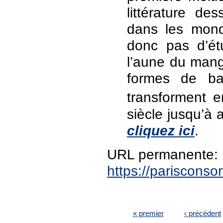
littérature de
dans les mond
donc pas d’ét
l’aune du manga
formes de ba
transforment e
siècle jusqu’à 
cliquez ici
.
URL permanente:
https://pariscons
PAGES
« premier
‹ précédent