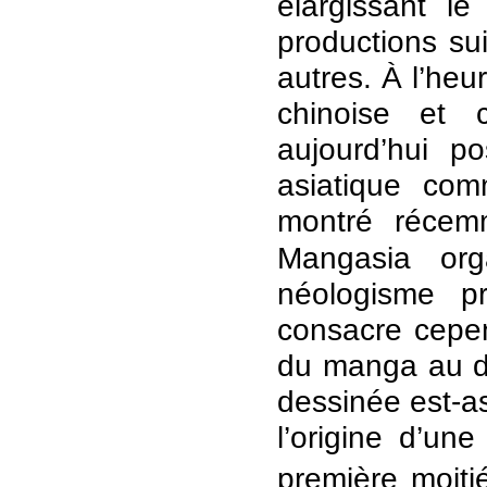
élargissant le
productions sui
autres. À l’heu
chinoise et c
aujourd’hui p
asiatique com
montré récemm
Mangasia or
néologisme pr
consacre cepe
du manga au dé
dessinée est-as
l’origine d’une
première moit