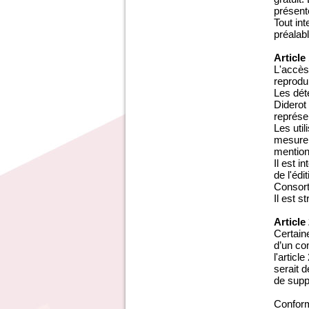
présent
Tout in
préalab
Article
L'accès
reprodui
Les dét
Diderot
représen
Les uti
mesure 
mention 
Il est 
de l'édi
Consort
Il est s
Article
Certaine
d’un com
l'articl
serait 
de supp
Conform