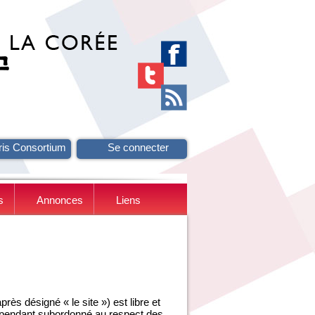
ris Consortium
Se connecter
s
Annonces
Liens
ès désigné « le site ») est libre et
ependant subordonné au respect des