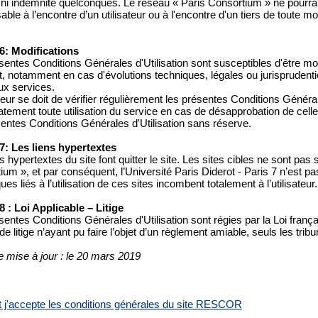
 ni indemnité quelconques. Le réseau « Paris Consortium » ne pourra
ble à l’encontre d’un utilisateur ou à l'encontre d'un tiers de toute m
 6: Modifications
entes Conditions Générales d'Utilisation sont susceptibles d'être modi
 notamment en cas d'évolutions techniques, légales ou jurisprudentie
x services.
ateur se doit de vérifier régulièrement les présentes Conditions Général
ement toute utilisation du service en cas de désapprobation de celles-c
sentes Conditions Générales d'Utilisation sans réserve.
 7: Les liens hypertextes
s hypertextes du site font quitter le site. Les sites cibles ne sont pas
ium », et par conséquent, l’Université Paris Diderot - Paris 7 n’est p
ues liés à l’utilisation de ces sites incombent totalement à l’utilisateur.
 8 : Loi Applicable – Litige
sentes Conditions Générales d'Utilisation sont régies par la Loi frança
e litige n’ayant pu faire l’objet d’un règlement amiable, seuls les tr
e mise à jour : le 20 mars 2019
 et j'accepte les conditions générales du site RESCOR