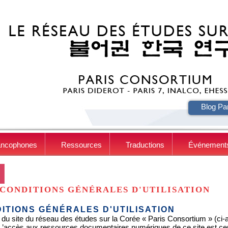
HE
Blog Pa
ancophones
Ressources
Traductions
Événement
CONDITIONS GÉNÉRALES D'UTILISATION
ITIONS GÉNÉRALES D'UTILISATION
 du site du réseau des études sur la Corée « Paris Consortium » (ci-apr
. L’accès aux ressources documentaires numériques de ce site est c