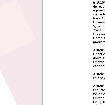
n°2016/6
de recti
égaleme
suivante
Paris C
Univers
5, rue
75205 
Pendant
Corée s
manière
Article
Chaque 
droits s
Le déte
et acce
Article
Le site
Article
Les inf
fait d’é
Le rése
lorsqu’i