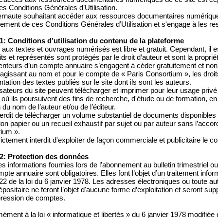
es Conditions Générales d’Utilisation.
ternaute souhaitant accéder aux ressources documentaires numériques
lement de ces Conditions Générales d’Utilisation et s'engage à les r
 1: Conditions d’utilisation du contenu de la plateforme
 aux textes et ouvrages numérisés est libre et gratuit. Cependant, il 
ts et représentés sont protégés par le droit d’auteur et sont la proprié
enteurs d’un compte annuaire s’engagent à céder gratuitement et non 
 agissant au nom et pour le compte de « Paris Consortium », les droit
tation des textes publiés sur le site dont ils sont les auteurs.
lisateurs du site peuvent télécharger et imprimer pour leur usage priv
où ils poursuivent des fins de recherche, d'étude ou de formation, en 
du nom de l’auteur et/ou de l’éditeur.
interdit de télécharger un volume substantiel de documents disponibles
tion papier ou un recueil exhaustif par sujet ou par auteur sans l’acco
ium ».
trictement interdit d'exploiter de façon commerciale et publicitaire le c
 2: Protection des données
s informations fournies lors de l’abonnement au bulletin trimestriel ou 
pte annuaire sont obligatoires. Elles font l’objet d’un traitement inf
e 22 de la loi du 6 janvier 1978. Les adresses électroniques ou toute au
dépositaire ne feront l’objet d'aucune forme d’exploitation et seront
ression de comptes.
ément à la loi « informatique et libertés » du 6 janvier 1978 modifié