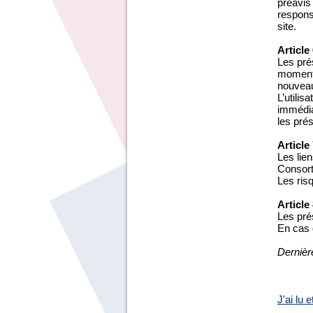
préavis
responsa
site.
Article
Les prés
moment,
nouveau
L’utilis
immédiat
les pré
Article
Les lien
Consort
Les risq
Article
Les pré
En cas d
Dernièr
J'ai lu