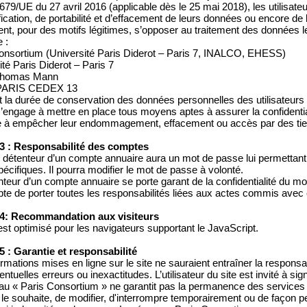
79/UE du 27 avril 2016 (applicable dès le 25 mai 2018), les utilisateur
fication, de portabilité et d’effacement de leurs données ou encore de l
nt, pour des motifs légitimes, s’opposer au traitement des données l
 :
onsortium (Université Paris Diderot – Paris 7, INALCO, EHESS)
ité Paris Diderot – Paris 7
 Thomas Mann
PARIS CEDEX 13
 la durée de conservation des données personnelles des utilisateurs 
’engage à mettre en place tous moyens aptes à assurer la confidential
 à empêcher leur endommagement, effacement ou accès par des tier
 3 : Responsabilité des comptes
détenteur d’un compte annuaire aura un mot de passe lui permettant 
pécifiques. Il pourra modifier le mot de passe à volonté.
nteur d’un compte annuaire se porte garant de la confidentialité du m
pte de porter toutes les responsabilités liées aux actes commis avec
 4: Recommandation aux visiteurs
 est optimisé pour les navigateurs supportant le JavaScript.
 5 : Garantie et responsabilité
ormations mises en ligne sur le site ne sauraient entraîner la respons
ventuelles erreurs ou inexactitudes. L’utilisateur du site est invité à si
au « Paris Consortium » ne garantit pas la permanence des services du 
l le souhaite, de modifier, d'interrompre temporairement ou de façon p