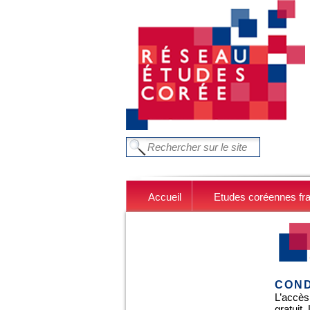
Aller au contenu principal
FORMULAIRE DE RECHERC
Chercher dans ce site
Accueil
Etudes coréennes fr
COND
L’accès
gratuit